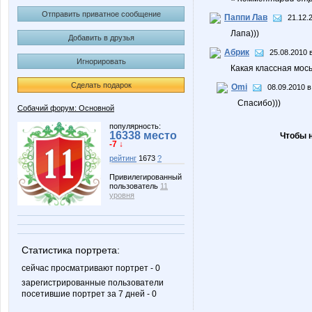
Отправить приватное сообщение
Паппи Лав
21.12.
Лапа)))
Добавить в друзья
Абрик
25.08.2010 
Игнорировать
Какая классная мось
Сделать подарок
Omi
08.09.2010 в
Спасибо)))
Собачий форум: Основной
популярность:
16338 место
Чтобы 
-7 ↓
рейтинг
1673
?
Привилегированный
пользователь
11
уровня
Статистика портрета:
сейчас просматривают портрет - 0
зарегистрированные пользователи
посетившие портрет за 7 дней - 0