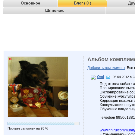
Основное
Блог
( 0 )
Др
Шпионаж
Альбом комплим
Добавить комплимент
. Все
Omi
05.04.2012 в 2
Подготовка собак к
Планирование выст
Экспонирование соб
Обучение курсу упр
Коррекция нежелат
Консультации по ух
Обучению владельца
Телефон 89506138
Портрет заполнен на 93 %
www.nn.ru/community
« Комментарий отр